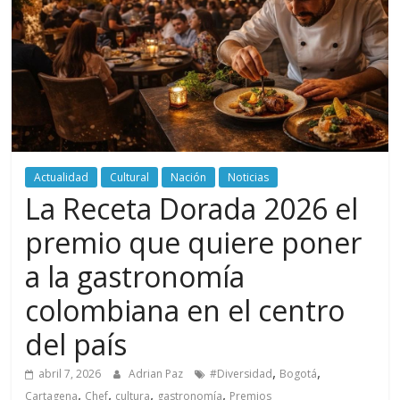
periodismo
digital
del
Politécnico
Grancolombiano
Actualidad
Cultural
Nación
Noticias
La Receta Dorada 2026 el
premio que quiere poner
a la gastronomía
colombiana en el centro
del país
,
,
abril 7, 2026
Adrian Paz
#Diversidad
Bogotá
,
,
,
,
Cartagena
Chef
cultura
gastronomía
Premios