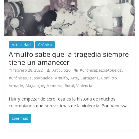
Actualidad
Crónica
Arnulfo sabe que la tragedia siempre
tiene un amanecer
,
febrero 28, 2022
Artículo20
#CrónicaDeLosAbuelos
,
,
,
,
#CrónicasDeLosAbuelos
Arnulfo
Arte
Cartagena
Conflicto
,
,
,
,
Armado
Magangué
Memoria
Rural
Violencia
Huir y empezar de cero, esa es la historia de muchos
colombianos que son víctimas de la violencia. Por: Vanessa
Leer más