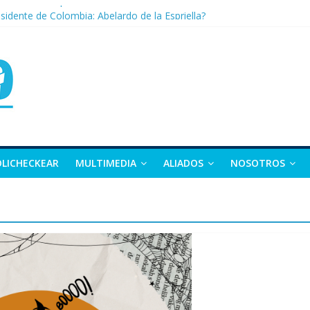
nza: la tierra que vuelve a dar vida
sidente de Colombia: Abelardo de la Espriella?
 apuesta por la moda como motor de desarrollo económico
as, exvicepresidente y figura clave de la política colombiana
alle y Nariño deja 21 muertos y más de 50 heridos
OLICHECKEAR
MULTIMEDIA
ALIADOS
NOSOTROS