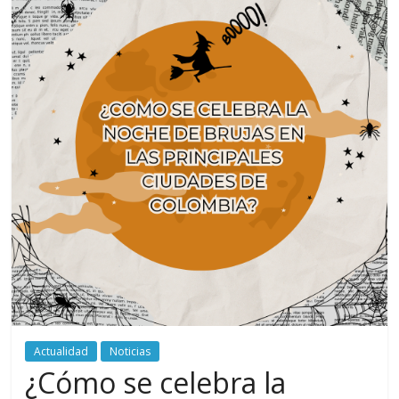
periodismo
digital
del
Politécnico
Grancolombiano
Actualidad
Noticias
¿Cómo se celebra la