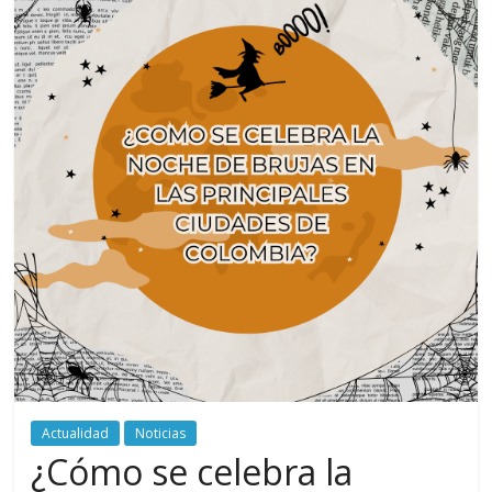
periodismo
digital
del
Politécnico
Grancolombiano
Actualidad
Noticias
¿Cómo se celebra la