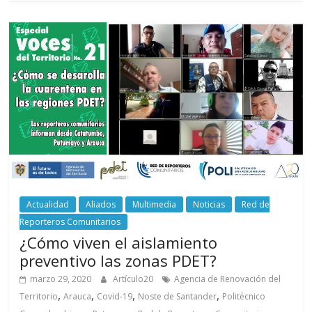
Actualidad
Aliados
Multimedia
Noticias
Red de
Reporteros Comunitarios
¿Cómo viven el aislamiento
preventivo las zonas PDET?
marzo 29, 2020
Artículo20
Agencia de Renovación del
,
,
,
,
Territorio
Arauca
Covid-19
Noste de Santander
Politécnico