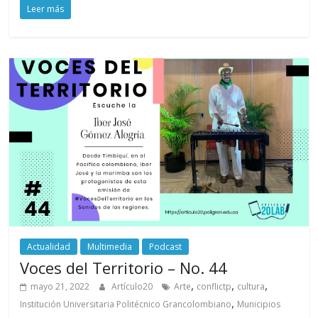
Leer más
Actualidad
Multimedia
Podcast
Voces del Territorio – No. 44
,
,
,
mayo 21, 2022
Artículo20
Arte
conflictp
cultura
,
Institución Universitaria Politécnico Grancolombiano
Municipios