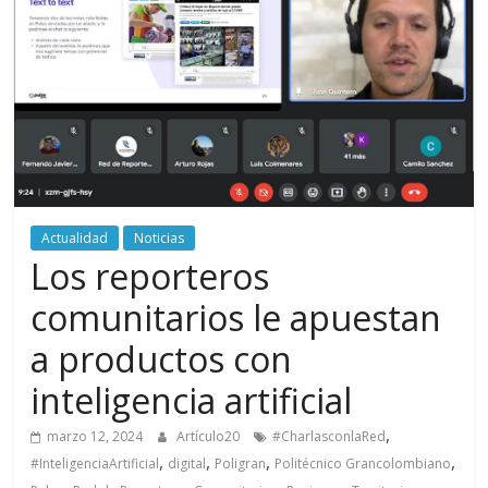
periodismo
digital
del
Politécnico
Grancolombiano
Actualidad
Noticias
Los reporteros
comunitarios le apuestan
a productos con
inteligencia artificial
,
marzo 12, 2024
Artículo20
#CharlasconlaRed
,
,
,
,
#InteligenciaArtificial
digital
Poligran
Politécnico Grancolombiano