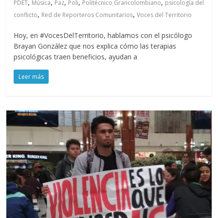
,
,
,
,
,
PDET
Música
Paz
Poli
Politécnico Grancolombiano
psicología del
,
,
conflicto
Red de Reporteros Comunitarios
Voces del Territorio
Hoy, en #VocesDelTerritorio, hablamos con el psicólogo
Brayan González que nos explica cómo las terapias
psicológicas traen beneficios, ayudan a
Leer más