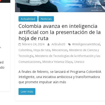
Actualidad
Noticias
Colombia avanza en inteligencia
artificial con la presentación de la
hoja de ruta
,
febrero 24, 2024
Artículo20
#InteligenciaArtificial
,
s
,
,
,
Colombia
Hoja de ruta
Minciencias
Ministerio de Ciencia y
,
Tecnología
Ministerio de Tecnologías de la Información y las
,
,
Comunicaciones
Ministra Yesenia Olaya
Unesco
Red
ndo
A finales de febrero, se lanzará el Programa ColombIA
Inteligente, una iniciativa ambiciosa y transformadora
que promete impulsar aún más
Leer más