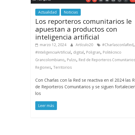
Actualidad
Noticias
Los reporteros comunitarios le
apuestan a productos con
inteligencia artificial
,
marzo 12, 2024
Artículo20
#CharlasconlaRed
,
,
,
#InteligenciaArtificial
digital
Poligran
Politécnico
,
,
Grancolombiano
Pulzo
Red de Reporteros Comunitario
,
Regiones
Territorios
Con Charlas con la Red se reactiva en el 2024 las 
de Reporteros Comunitarios y se siguen fortalecie
los
Leer más