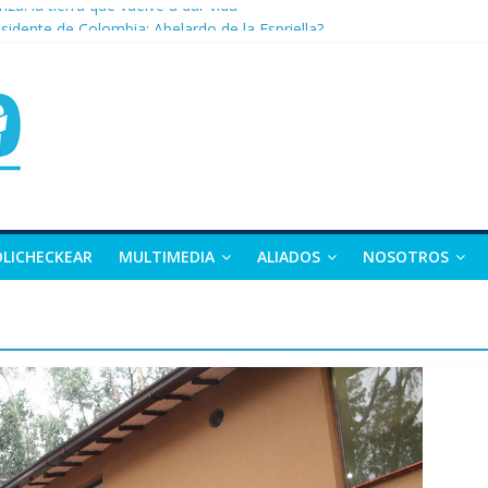
nza: la tierra que vuelve a dar vida
sidente de Colombia: Abelardo de la Espriella?
 apuesta por la moda como motor de desarrollo económico
as, exvicepresidente y figura clave de la política colombiana
alle y Nariño deja 21 muertos y más de 50 heridos
OLICHECKEAR
MULTIMEDIA
ALIADOS
NOSOTROS