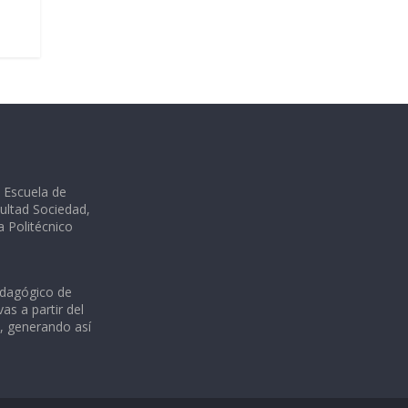
a Escuela de
ultad Sociedad,
ia Politécnico
edagógico de
as a partir del
s, generando así