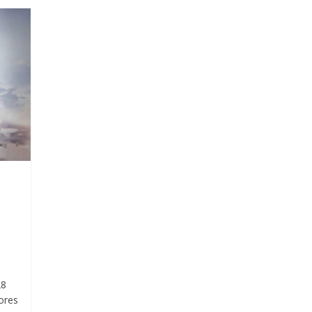
28
ores