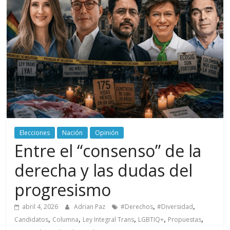
periodismo
digital
del
Politécnico
Grancolombiano
Elecciones
Nación
Opinión
Entre el “consenso” de la
derecha y las dudas del
progresismo
,
,
abril 4, 2026
Adrian Paz
#Derechos
#Diversidad
,
,
,
,
,
Candidatos
Columna
Ley Integral Trans
LGBTIQ+
Propuestas