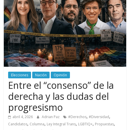
periodismo
digital
del
Politécnico
Grancolombiano
Elecciones
Nación
Opinión
Entre el “consenso” de la
derecha y las dudas del
progresismo
,
,
abril 4, 2026
Adrian Paz
#Derechos
#Diversidad
,
,
,
,
,
Candidatos
Columna
Ley Integral Trans
LGBTIQ+
Propuestas