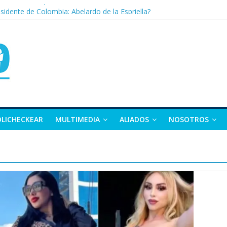
nza: la tierra que vuelve a dar vida
sidente de Colombia: Abelardo de la Espriella?
 apuesta por la moda como motor de desarrollo económico
as, exvicepresidente y figura clave de la política colombiana
alle y Nariño deja 21 muertos y más de 50 heridos
OLICHECKEAR
MULTIMEDIA
ALIADOS
NOSOTROS