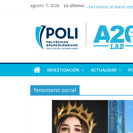
Saltar
Del conflicto a la espera
agosto 7, 2026
Lo último:
al
¿Ya conoce al nuevo pre
Cartagena consolida su
contenido
Artículo
Murió Germán Vargas Ller
Ofensiva en el Cauca, V
20
Portal
del
laboratorio
INVESTIGACIÓN
ACTUALIDAD
P
de
periodismo
digital
fenomeno social
del
Politécnico
Grancolombiano