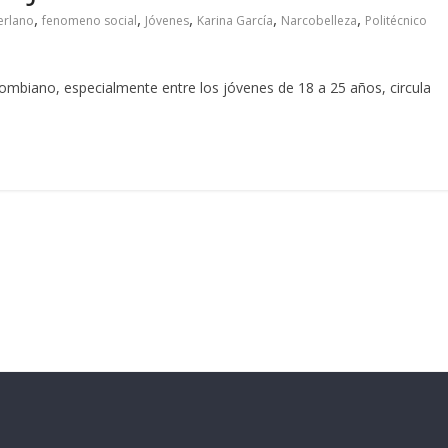
,
,
,
,
,
erlano
fenomeno social
Jóvenes
Karina García
Narcobelleza
Politécnico
lombiano, especialmente entre los jóvenes de 18 a 25 años, circula