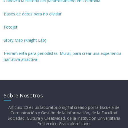
Conozca la historia del paramilitarismo en Colombia
Bases de datos para no olvidar
FotoJet
Story Map (Knight Lab)
Herramienta para periodistas: Mural, para crear una experiencia
narrativa atractiva
Sobre Nosotros
Artículo 20 es un laboratorio digital creado por la Escuela de
Comunicación y Gestión de la Información, de la Facultad
Sociedad, Cultura y Creatividad, de la Institución Universitaria
Politécnico Grancolombiano.​