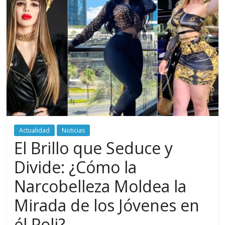
periodismo
digital
del
Politécnico
Grancolombiano
Actualidad
Noticias
El Brillo que Seduce y
Divide: ¿Cómo la
Narcobelleza Moldea la
Mirada de los Jóvenes en
él Poli?