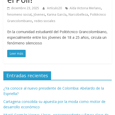
,
diciembre 23, 2025
Artículo20
Aída Victoria Merlano
,
,
,
,
fenomeno social
Jóvenes
Karina García
Narcobelleza
Politécnico
,
Grancolombiano
redes sociales
En la comunidad estudiantil del Politécnico Grancolombiano,
especialmente entre los jóvenes de 18 a 25 años, circula un
fenómeno silencioso
Leer más
Entradas recientes
¿Ya conoce al nuevo presidente de Colombia: Abelardo de la
Espriella?
Cartagena consolida su apuesta por la moda como motor de
desarrollo económico
Murió Germán Vargas Lleras, exvicepresidente y figura clave de