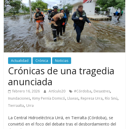
periodismo
digital
del
Politécnico
Grancolombiano
Actualidad
Crónica
Noticias
Crónicas de una tragedia
anunciada
,
,
febrero 16, 2026
Artículo20
#Córdoba
Desastres
,
,
,
,
,
Inundaciones
Kimy Pernía Domicó
Lluvias
Represa Urra
Río Sinú
,
Tierraalta
Urra
La Central Hidroeléctrica Urrá, en Tierralta (Córdoba), se
convirtió en el foco del debate tras el desbordamiento del