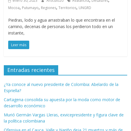
enero 30, 2023
Artículo20
Avalancha
Desastres
,
,
,
,
Mocoa
Putumayo
Regiones
Territorios
UNGRD
Piedras, lodo y agua arrastraban lo que encontrara en el
camino, decenas de personas los perdieron todo en un
instante,
Leer más
Entradas recientes
¿Ya conoce al nuevo presidente de Colombia: Abelardo de la
Espriella?
Cartagena consolida su apuesta por la moda como motor de
desarrollo económico
Murió Germán Vargas Lleras, exvicepresidente y figura clave de
la política colombiana
Ofensiva en el Cauca, Valle y Nariño deja 21 muertos y más de