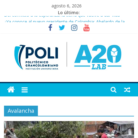
Saltar
agosto 6, 2026
al
Lo último:
Del conflicto a la esperanza: la tierra que vuelve a dar vida
contenido
¿Ya conoce al nuevo presidente de Colombia: Abelardo de la
Espriella?
Cartagena consolida su apuesta por la moda como motor de
desarrollo económico
Murió Germán Vargas Lleras, exvicepresidente y figura clave de
la política colombiana
Ofensiva en el Cauca, Valle y Nariño deja 21 muertos y más de
50 heridos
Artículo
20
Avalancha
Portal
del
laboratorio
de