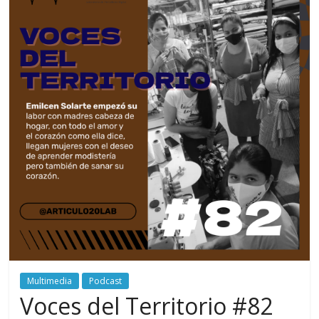
periodismo
digital
del
Politécnico
Grancolombiano
Multimedia
Podcast
Voces del Territorio #82