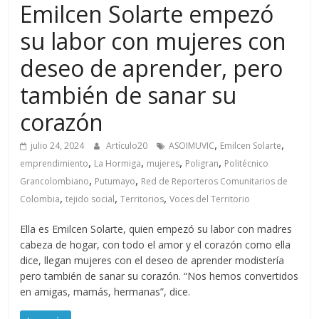
Emilcen Solarte empezó
su labor con mujeres con
deseo de aprender, pero
también de sanar su
corazón
,
,
julio 24, 2024
Artículo20
ASOIMUVIC
Emilcen Solarte
,
,
,
,
emprendimiento
La Hormiga
mujeres
Poligran
Politécnico
,
,
Grancolombiano
Putumayo
Red de Reporteros Comunitarios de
,
,
,
Colombia
tejido social
Territorios
Voces del Territorio
Ella es Emilcen Solarte, quien empezó su labor con madres
cabeza de hogar, con todo el amor y el corazón como ella
dice, llegan mujeres con el deseo de aprender modistería
pero también de sanar su corazón. “Nos hemos convertidos
en amigas, mamás, hermanas”, dice.