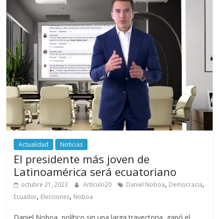
Actualidad
Noticias
El presidente más joven de
Latinoamérica será ecuatoriano
,
,
octubre 21, 2023
Artículo20
Daniel Noboa
Democracia
,
,
Ecuador
Elecciones
Noboa
Daniel Noboa, político sin una larga trayectoria, ganó el