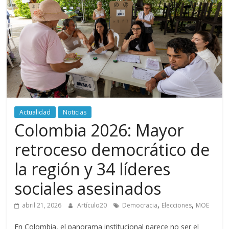
periodismo
digital
del
Politécnico
Grancolombiano
Actualidad
Noticias
Colombia 2026: Mayor
retroceso democrático de
la región y 34 líderes
sociales asesinados
,
,
abril 21, 2026
Artículo20
Democracia
Elecciones
MOE
En Colombia, el panorama institucional parece no ser el