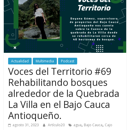
periodismo
digital
del
Politécnico
Grancolombiano
Actualidad
Multimedia
Podcast
Voces del Territorio #69
Rehabilitando bosques
alrededor de la Quebrada
La Villa en el Bajo Cauca
Antioqueño.
,
,
agosto 31, 2023
Artículo20
agua
Bajo Cauca
Cajo