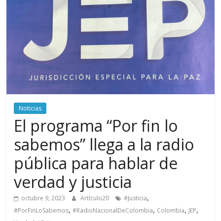
periodismo
digital
del
Politécnico
Grancolombiano
Noticias
El programa “Por fin lo
sabemos” llega a la radio
pública para hablar de
verdad y justicia
,
octubre 9, 2023
Artículo20
#Justicia
,
,
,
,
#PorFinLoSabemos
#RadioNacionalDeColombia
Colombia
JEP