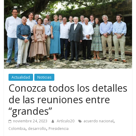
periodismo
digital
del
Politécnico
Grancolombiano
Actualidad
Noticias
Conozca todos los detalles
de las reuniones entre
“grandes”
,
noviembre 24, 2023
Artículo20
acuerdo nacional
,
,
Colombia
desarrollo
Presidencia