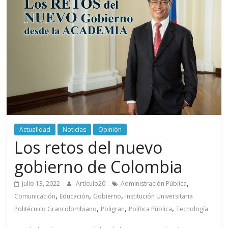
periodismo
digital
del
Politécnico
Grancolombiano
Actualidad
Noticias
Opinión
Los retos del nuevo
gobierno de Colombia
,
julio 13, 2022
Artículo20
Administración Pública
,
,
,
Comunicación
Educación
Gobierno
Institución Universitaria
,
,
,
Politécnico Grancolombiano
Poligran
Política Pública
Tecnología