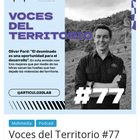
periodismo
digital
del
Politécnico
Grancolombiano
Multimedia
Podcast
Voces del Territorio #77