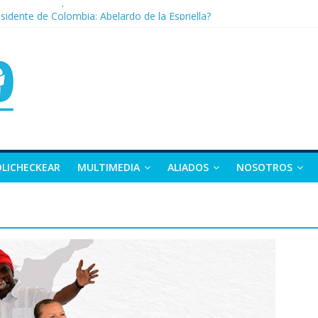
nza: la tierra que vuelve a dar vida
sidente de Colombia: Abelardo de la Espriella?
 apuesta por la moda como motor de desarrollo económico
as, exvicepresidente y figura clave de la política colombiana
alle y Nariño deja 21 muertos y más de 50 heridos
OLICHECKEAR
MULTIMEDIA
ALIADOS
NOSOTROS