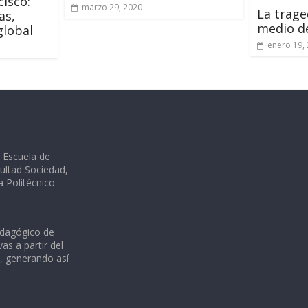
cisco:
marzo 29, 2020
La trage
as,
medio d
global
enero 19,
a Escuela de
ultad Sociedad,
ia Politécnico
edagógico de
as a partir del
s, generando así