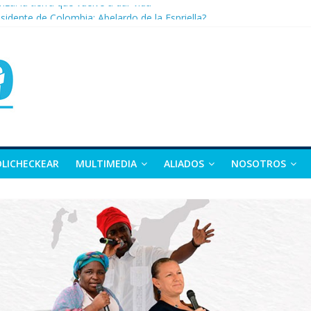
nza: la tierra que vuelve a dar vida
sidente de Colombia: Abelardo de la Espriella?
 apuesta por la moda como motor de desarrollo económico
as, exvicepresidente y figura clave de la política colombiana
alle y Nariño deja 21 muertos y más de 50 heridos
OLICHECKEAR
MULTIMEDIA
ALIADOS
NOSOTROS