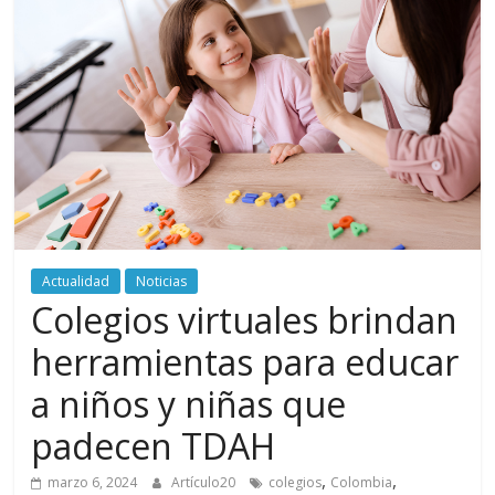
periodismo
digital
del
Politécnico
Grancolombiano
Actualidad
Noticias
Colegios virtuales brindan
herramientas para educar
a niños y niñas que
padecen TDAH
,
,
marzo 6, 2024
Artículo20
colegios
Colombia