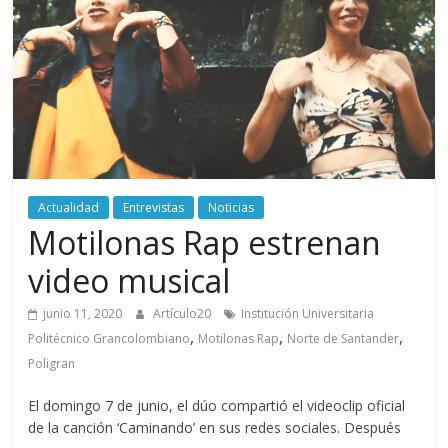
periodismo
digital
del
Politécnico
Grancolombiano
Actualidad
Entrevistas
Noticias
Motilonas Rap estrenan
video musical
junio 11, 2020
Artículo20
Institución Universitaria
,
,
,
Politécnico Grancolombiano
Motilonas Rap
Norte de Santander
Poligran
El domingo 7 de junio, el dúo compartió el videoclip oficial
de la canción ‘Caminando’ en sus redes sociales. Después