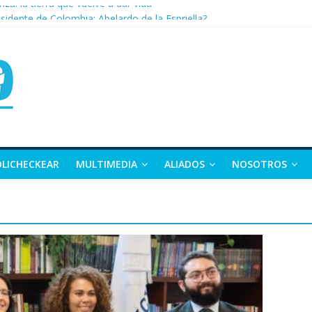
nza: la tierra que vuelve a dar vida
sidente de Colombia: Abelardo de la Espriella?
 apuesta por la moda como motor de desarrollo económico
as, exvicepresidente y figura clave de la política colombiana
alle y Nariño deja 21 muertos y más de 50 heridos
OLICHECKEAR
MULTIMEDIA
ALIADOS
NOSOTROS