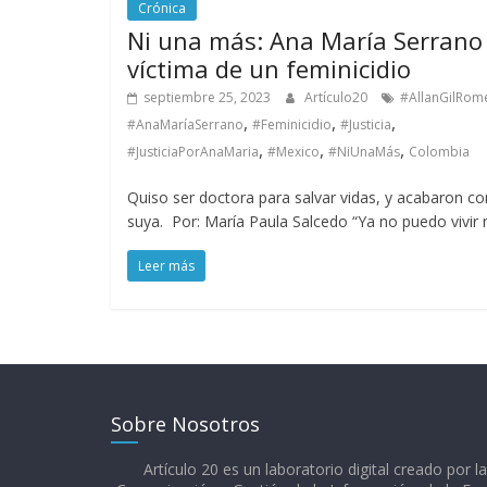
Crónica
Ni una más: Ana María Serrano
víctima de un feminicidio
septiembre 25, 2023
Artículo20
#AllanGilRom
,
,
,
#AnaMaríaSerrano
#Feminicidio
#Justicia
,
,
,
#JusticiaPorAnaMaria
#Mexico
#NiUnaMás
Colombia
Quiso ser doctora para salvar vidas, y acabaron co
suya. Por: María Paula Salcedo “Ya no puedo vivir
Leer más
Sobre Nosotros
Artículo 20 es un laboratorio digital creado por l