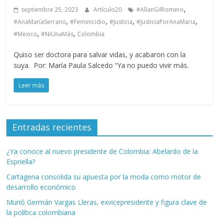
,
septiembre 25, 2023
Artículo20
#AllanGilRomero
,
,
,
,
#AnaMaríaSerrano
#Feminicidio
#Justicia
#JusticiaPorAnaMaria
,
,
#Mexico
#NiUnaMás
Colombia
Quiso ser doctora para salvar vidas, y acabaron con la
suya. Por: María Paula Salcedo “Ya no puedo vivir más.
Leer más
Entradas recientes
¿Ya conoce al nuevo presidente de Colombia: Abelardo de la
Espriella?
Cartagena consolida su apuesta por la moda como motor de
desarrollo económico
Murió Germán Vargas Lleras, exvicepresidente y figura clave de
la política colombiana