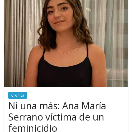
periodismo
digital
del
Politécnico
Grancolombiano
Crónica
Ni una más: Ana María
Serrano víctima de un
feminicidio