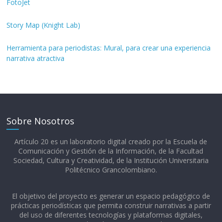
FotoJet
Story Map (Knight Lab)
Herramienta para periodistas: Mural, para crear una experiencia
narrativa atractiva
Sobre Nosotros
Artículo 20 es un laboratorio digital creado por la Escuela de
Comunicación y Gestión de la Información, de la Facultad
Sociedad, Cultura y Creatividad, de la Institución Universitaria
Politécnico Grancolombiano.​
El objetivo del proyecto es generar un espacio pedagógico de
prácticas periodísticas que permita construir narrativas a partir
del uso de diferentes tecnologías y plataformas digitales,