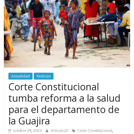
periodismo
digital
del
Politécnico
Grancolombiano
Actualidad
Noticias
Corte Constitucional
tumba reforma a la salud
para el departamento de
la Guajira
,
octubre 28, 2023
Artículo20
Corte Constitucional