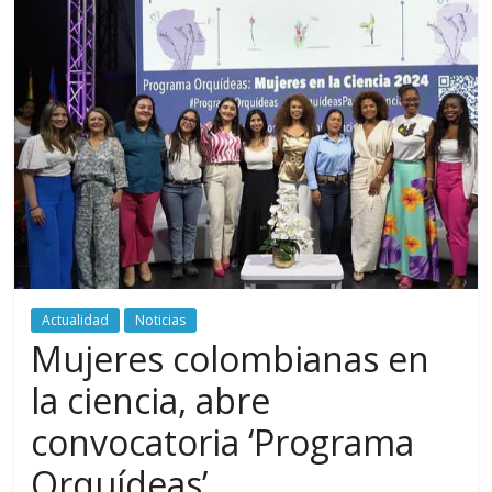
periodismo
digital
del
Politécnico
Grancolombiano
Actualidad
Noticias
Mujeres colombianas en
la ciencia, abre
convocatoria ‘Programa
Orquídeas’