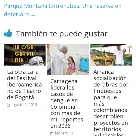
Parque Montaña Entrenubes: Una reserva en
deterioro
→
También te puede gustar
La otra cara
Arranca
del Festival
socialización
Cartagena
Iberoamerica
de Obras por
lidera los
no de Teatro
Impuestos
casos de
de Bogotá
para que
dengue en
más
agosto 5, 2019
Colombia
colombianos
con más de
desarrollen
mil reportes
proyectos en
en 2026.
territorios
febrero 17,
vulnerables