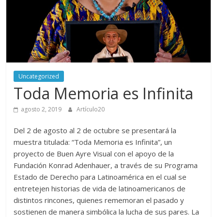
periodismo
digital
del
Politécnico
Grancolombiano
Uncategorized
Toda Memoria es Infinita
agosto 2, 2019
Artículo20
Del 2 de agosto al 2 de octubre se presentará la
muestra titulada: “Toda Memoria es Infinita”, un
proyecto de Buen Ayre Visual con el apoyo de la
Fundación Konrad Adenhauer, a través de su Programa
Estado de Derecho para Latinoamérica en el cual se
entretejen historias de vida de latinoamericanos de
distintos rincones, quienes rememoran el pasado y
sostienen de manera simbólica la lucha de sus pares. La