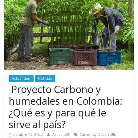
periodismo
digital
del
Politécnico
Grancolombiano
Actualidad
Noticias
Proyecto Carbono y
humedales en Colombia:
¿Qué es y para qué le
sirve al país?
,
octubre 15, 2022
Artículo20
Carbono
Desarrollo