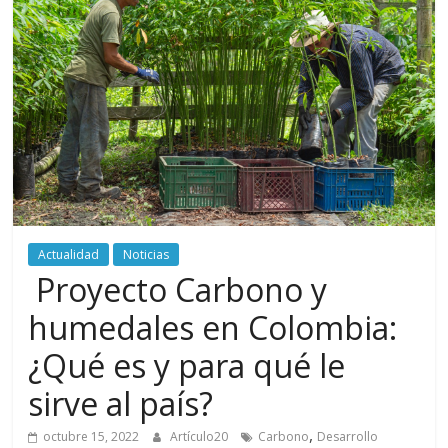
periodismo
digital
del
Politécnico
Grancolombiano
Actualidad
Noticias
Proyecto Carbono y
humedales en Colombia:
¿Qué es y para qué le
sirve al país?
,
octubre 15, 2022
Artículo20
Carbono
Desarrollo