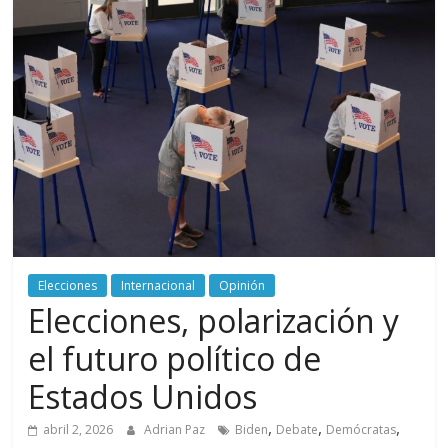
periodismo
digital
del
Politécnico
Grancolombiano
Elecciones
Internacional
Opinión
Elecciones, polarización y
el futuro político de
Estados Unidos
,
,
,
abril 2, 2026
Adrian Paz
Biden
Debate
Demócratas