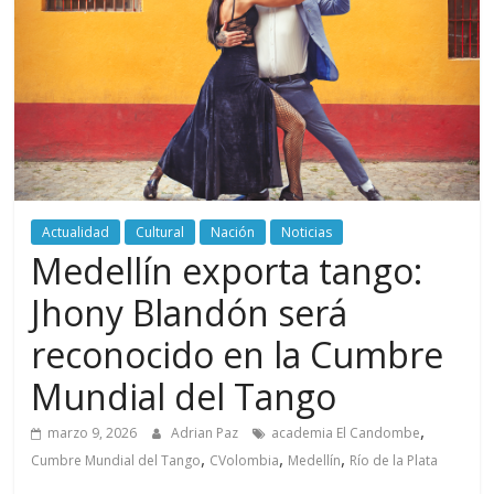
periodismo
digital
del
Politécnico
Grancolombiano
Actualidad
Cultural
Nación
Noticias
Medellín exporta tango:
Jhony Blandón será
reconocido en la Cumbre
Mundial del Tango
,
marzo 9, 2026
Adrian Paz
academia El Candombe
,
,
,
Cumbre Mundial del Tango
CVolombia
Medellín
Río de la Plata