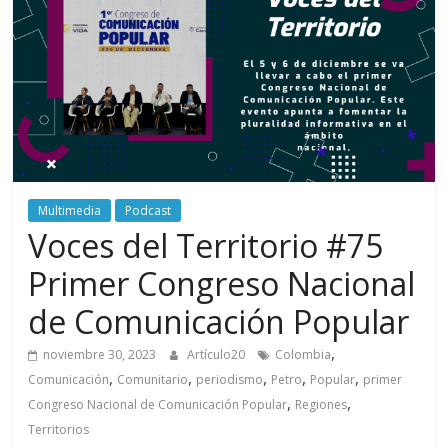
periodismo
digital
del
Politécnico
Grancolombiano
Multimedia
Podcast
Voces del Territorio #75
Primer Congreso Nacional
de Comunicación Popular
,
noviembre 30, 2023
Artículo20
Colombia
,
,
,
,
,
Comunicación
Comunitario
periodismo
Petro
Popular
primer
,
,
Congreso Nacional de Comunicación Popular
Regiones
Territorios