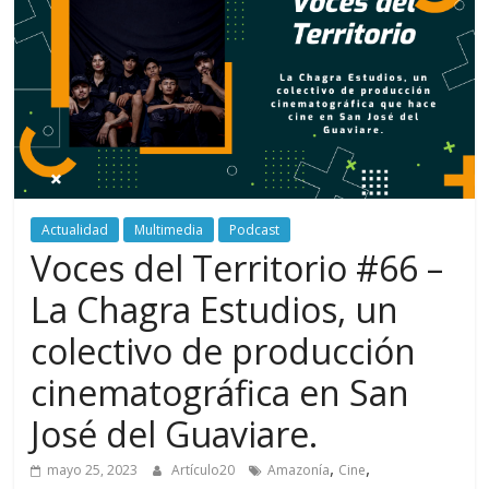
periodismo
digital
del
Politécnico
Grancolombiano
Actualidad
Multimedia
Podcast
Voces del Territorio #66 –
La Chagra Estudios, un
colectivo de producción
cinematográfica en San
José del Guaviare.
,
,
mayo 25, 2023
Artículo20
Amazonía
Cine