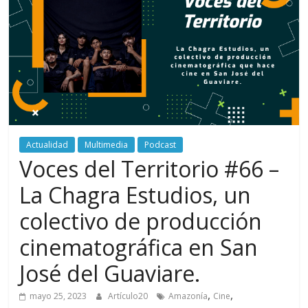
periodismo
digital
del
Politécnico
Grancolombiano
Actualidad
Multimedia
Podcast
Voces del Territorio #66 –
La Chagra Estudios, un
colectivo de producción
cinematográfica en San
José del Guaviare.
,
,
mayo 25, 2023
Artículo20
Amazonía
Cine