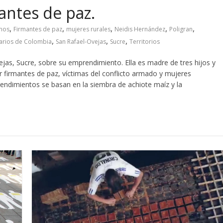
antes de paz.
,
,
,
,
,
nos
Firmantes de paz
mujeres rurales
Neidis Hernández
Poligran
,
,
,
arios de Colombia
San Rafael-Ovejas
Sucre
Territorios
as, Sucre, sobre su emprendimiento. Ella es madre de tres hijos y
firmantes de paz, víctimas del conflicto armado y mujeres
rendimientos se basan en la siembra de achiote maíz y la