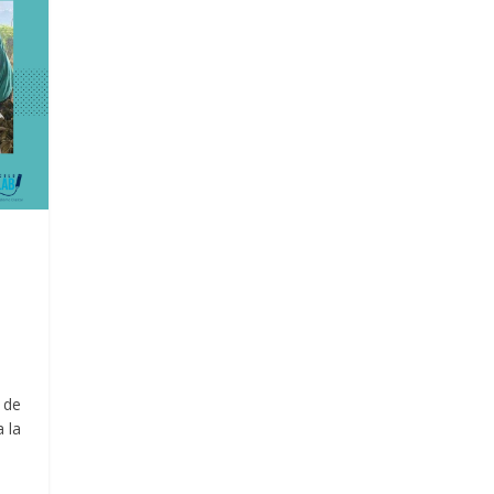
 de
 la