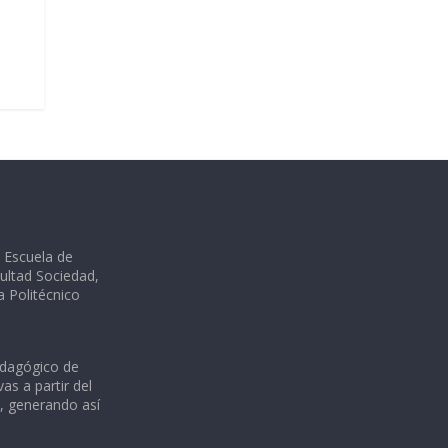
a Escuela de
ultad Sociedad,
ia Politécnico
edagógico de
as a partir del
s, generando así