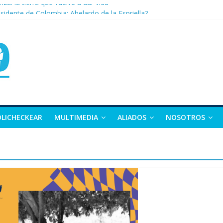
nza: la tierra que vuelve a dar vida
sidente de Colombia: Abelardo de la Espriella?
 apuesta por la moda como motor de desarrollo económico
as, exvicepresidente y figura clave de la política colombiana
alle y Nariño deja 21 muertos y más de 50 heridos
OLICHECKEAR
MULTIMEDIA
ALIADOS
NOSOTROS