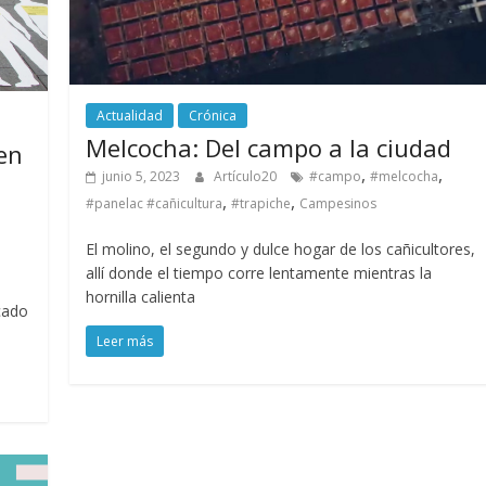
Actualidad
Crónica
Melcocha: Del campo a la ciudad
 en
,
,
junio 5, 2023
Artículo20
#campo
#melcocha
,
,
#panelac #cañicultura
#trapiche
Campesinos
El molino, el segundo y dulce hogar de los cañicultores,
allí donde el tiempo corre lentamente mientras la
hornilla calienta
icado
Leer más