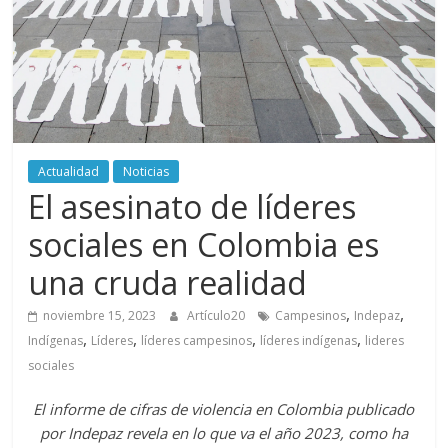
periodismo
digital
del
Politécnico
Grancolombiano
Actualidad
Noticias
El asesinato de líderes
sociales en Colombia es
una cruda realidad
,
,
noviembre 15, 2023
Artículo20
Campesinos
Indepaz
,
,
,
,
Indígenas
Líderes
líderes campesinos
líderes indígenas
lideres
sociales
El informe de cifras de violencia en Colombia publicado
por Indepaz revela en lo que va el año 2023, como ha