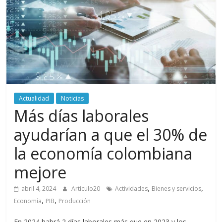
periodismo
digital
del
Politécnico
Grancolombiano
Actualidad
Noticias
Más días laborales
ayudarían a que el 30% de
la economía colombiana
mejore
,
,
abril 4, 2024
Artículo20
Actividades
Bienes y servicios
,
,
Economía
PIB
Producción
En 2024 habrá 2 días laborales más que en 2023 y los