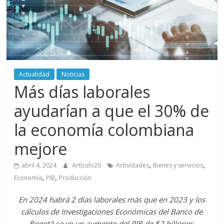
periodismo
digital
del
Politécnico
Grancolombiano
Actualidad
Noticias
Más días laborales
ayudarían a que el 30% de
la economía colombiana
mejore
,
,
abril 4, 2024
Artículo20
Actividades
Bienes y servicios
,
,
Economía
PIB
Producción
En 2024 habrá 2 días laborales más que en 2023 y los
cálculos de Investigaciones Económicas del Banco de
Bogotá se ve un aumento del PIB de $2 billones.