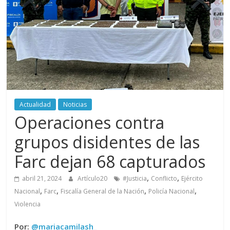
periodismo
digital
del
Politécnico
Grancolombiano
Actualidad
Noticias
Operaciones contra
grupos disidentes de las
Farc dejan 68 capturados
,
,
abril 21, 2024
Artículo20
#Justicia
Conflicto
Ejército
,
,
,
,
Nacional
Farc
Fiscalía General de la Nación
Policía Nacional
Violencia
Por:
@mariacamilash_