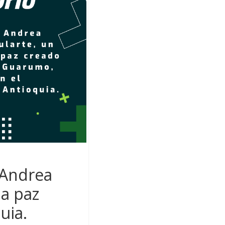
 Andrea
la paz
uia.