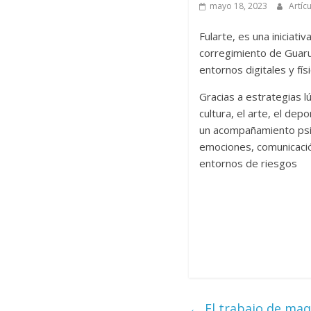
mayo 18, 2023
Artíc
Fularte, es una iniciat
corregimiento de Guarumo
entornos digitales y fís
Gracias a estrategias lú
cultura, el arte, el dep
un acompañamiento psic
emociones, comunicación
entornos de riesgos
←
El trabajo de maqu