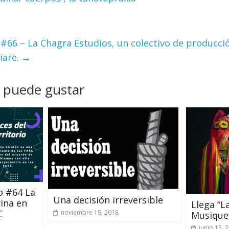
 #66 – La Chagra Estudios, un colectivo de producc
iare.
→
 puede gustar
o #64 La
Una decisión irreversible
rina en
Llega “L
C
noviembre 19, 2018
Musique
junio 15, 