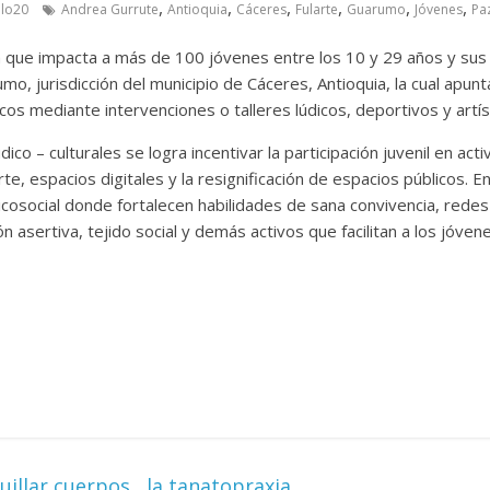
,
,
,
,
,
,
ulo20
Andrea Gurrute
Antioquia
Cáceres
Fularte
Guarumo
Jóvenes
Pa
iva que impacta a más de 100 jóvenes entre los 10 y 29 años y sus 
, jurisdicción del municipio de Cáceres, Antioquia, la cual apunta
icos mediante intervenciones o talleres lúdicos, deportivos y artís
dico – culturales se logra incentivar la participación juvenil en act
orte, espacios digitales y la resignificación de espacios públicos. E
osocial donde fortalecen habilidades de sana convivencia, redes
 asertiva, tejido social y demás activos que facilitan a los jóven
illar cuerpos , la tanatopraxia