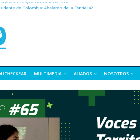
nza: la tierra que vuelve a dar vida
sidente de Colombia: Abelardo de la Espriella?
 apuesta por la moda como motor de desarrollo económico
as, exvicepresidente y figura clave de la política colombiana
alle y Nariño deja 21 muertos y más de 50 heridos
OLICHECKEAR
MULTIMEDIA
ALIADOS
NOSOTROS