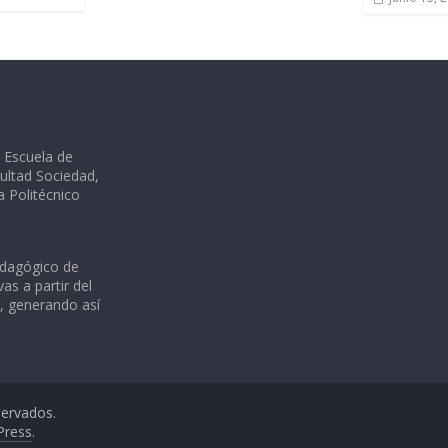
a Escuela de
ultad Sociedad,
ia Politécnico
edagógico de
as a partir del
s, generando así
servados.
Press
.