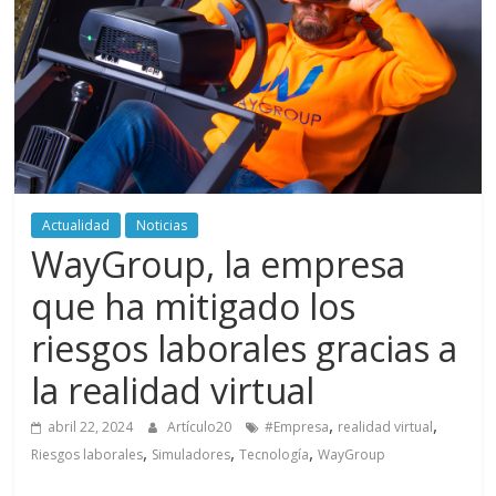
periodismo
digital
del
Politécnico
Grancolombiano
Actualidad
Noticias
WayGroup, la empresa
que ha mitigado los
riesgos laborales gracias a
la realidad virtual
,
,
abril 22, 2024
Artículo20
#Empresa
realidad virtual
,
,
,
Riesgos laborales
Simuladores
Tecnología
WayGroup