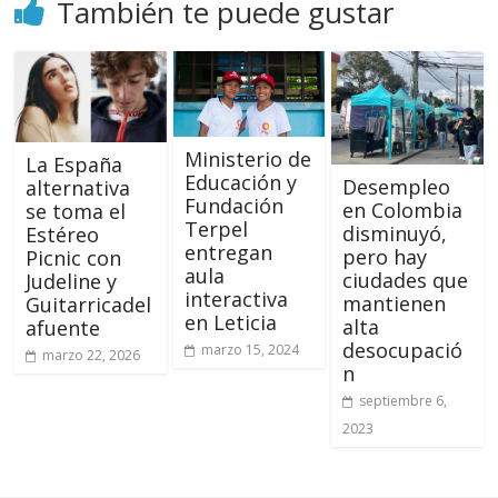
También te puede gustar
Ministerio de
La España
Educación y
Desempleo
alternativa
Fundación
en Colombia
se toma el
Terpel
disminuyó,
Estéreo
entregan
pero hay
Picnic con
aula
ciudades que
Judeline y
interactiva
mantienen
Guitarricadel
en Leticia
alta
afuente
desocupació
marzo 15, 2024
marzo 22, 2026
n
septiembre 6,
2023