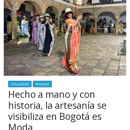
periodismo
digital
del
Politécnico
Grancolombiano
Actualidad
Noticias
Hecho a mano y con
historia, la artesanía se
visibiliza en Bogotá es
Moda