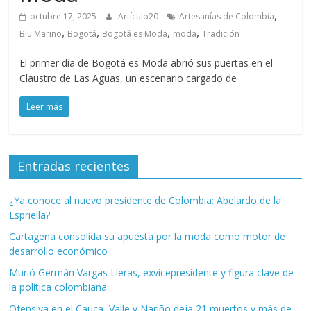
,
octubre 17, 2025
Artículo20
Artesanías de Colombia
,
,
,
,
Blu Marino
Bogotá
Bogotá es Moda
moda
Tradición
El primer día de Bogotá es Moda abrió sus puertas en el
Claustro de Las Aguas, un escenario cargado de
Leer más
Entradas recientes
¿Ya conoce al nuevo presidente de Colombia: Abelardo de la
Espriella?
Cartagena consolida su apuesta por la moda como motor de
desarrollo económico
Murió Germán Vargas Lleras, exvicepresidente y figura clave de
la política colombiana
Ofensiva en el Cauca, Valle y Nariño deja 21 muertos y más de