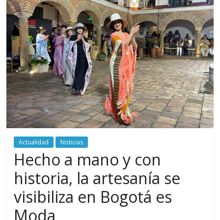
periodismo
digital
del
Politécnico
Grancolombiano
Actualidad
Noticias
Hecho a mano y con
historia, la artesanía se
visibiliza en Bogotá es
Moda