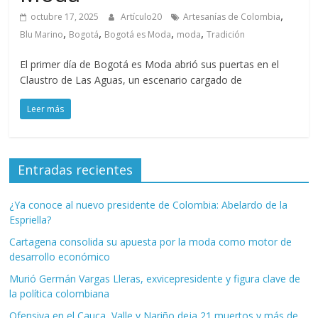
,
octubre 17, 2025
Artículo20
Artesanías de Colombia
,
,
,
,
Blu Marino
Bogotá
Bogotá es Moda
moda
Tradición
El primer día de Bogotá es Moda abrió sus puertas en el
Claustro de Las Aguas, un escenario cargado de
Leer más
Entradas recientes
¿Ya conoce al nuevo presidente de Colombia: Abelardo de la
Espriella?
Cartagena consolida su apuesta por la moda como motor de
desarrollo económico
Murió Germán Vargas Lleras, exvicepresidente y figura clave de
la política colombiana
Ofensiva en el Cauca, Valle y Nariño deja 21 muertos y más de