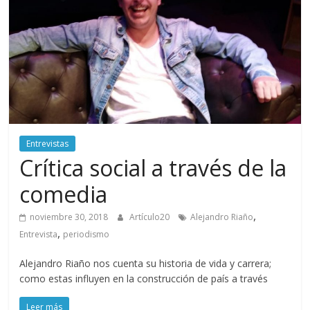
periodismo
digital
del
Politécnico
Grancolombiano
Entrevistas
Crítica social a través de la
comedia
,
noviembre 30, 2018
Artículo20
Alejandro Riaño
,
Entrevista
periodismo
Alejandro Riaño nos cuenta su historia de vida y carrera;
como estas influyen en la construcción de país a través
Leer más