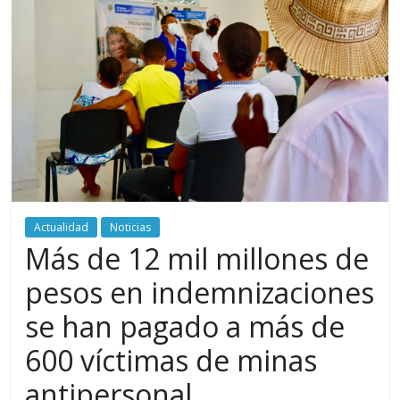
periodismo
digital
del
Politécnico
Grancolombiano
Actualidad
Noticias
Más de 12 mil millones de
pesos en indemnizaciones
se han pagado a más de
600 víctimas de minas
antipersonal