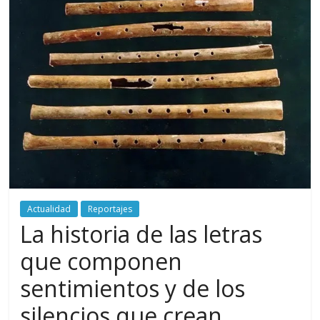
periodismo
digital
del
Politécnico
Grancolombiano
Actualidad
Reportajes
La historia de las letras
que componen
sentimientos y de los
silencios que crean