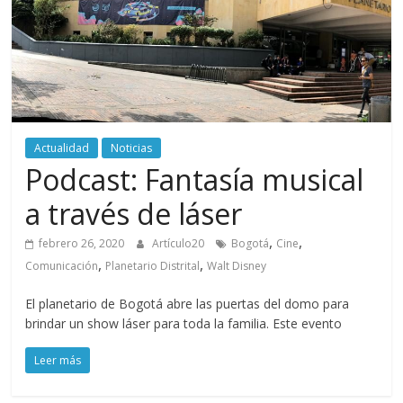
periodismo
digital
del
Politécnico
Grancolombiano
Actualidad
Noticias
Podcast: Fantasía musical
a través de láser
,
,
febrero 26, 2020
Artículo20
Bogotá
Cine
,
,
Comunicación
Planetario Distrital
Walt Disney
El planetario de Bogotá abre las puertas del domo para
brindar un show láser para toda la familia. Este evento
Leer más