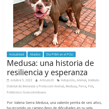
periodismo
digital
del
Politécnico
Grancolombiano
Actualidad
Aliados
Día PYBA en el POLI
Medusa: una historia de
resiliencia y esperanza
,
,
octubre 5, 2023
Artículo20
Adopción
Animal
Instituto
,
,
,
,
Distrital de Bienestar y Protección Animal
Medusa
Perra
Poli
Politécnico Grancolombiano
Por: Valeria Sierra Medusa, una valiente perrita de seis años,
ha recorrido un camino lleno de dificultades en su vida,