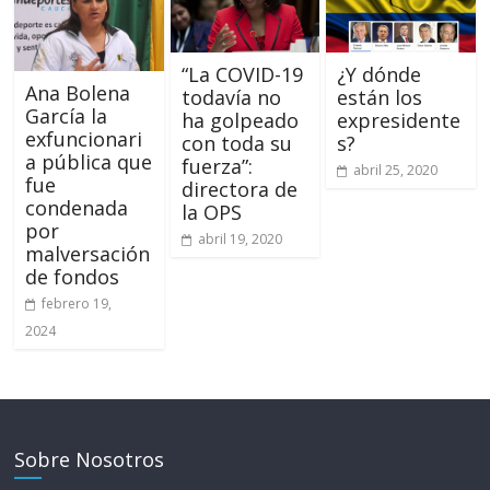
“La COVID-19
¿Y dónde
Ana Bolena
todavía no
están los
García la
ha golpeado
expresidente
exfuncionari
con toda su
s?
a pública que
fuerza”:
abril 25, 2020
fue
directora de
condenada
la OPS
por
abril 19, 2020
malversación
de fondos
febrero 19,
2024
Sobre Nosotros