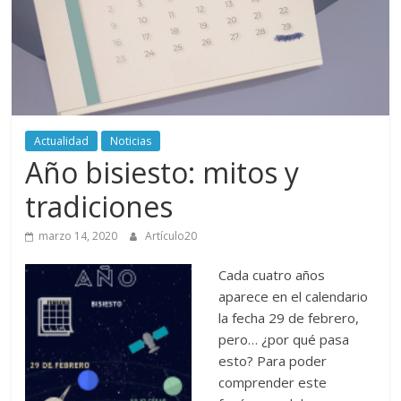
periodismo
digital
del
Politécnico
Grancolombiano
Actualidad
Noticias
Año bisiesto: mitos y
tradiciones
marzo 14, 2020
Artículo20
Cada cuatro años
aparece en el calendario
la fecha 29 de febrero,
pero… ¿por qué pasa
esto? Para poder
comprender este